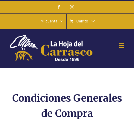
Saltar
Facebook
Instagram
al
contenido
Mi cuenta
Carrito
Condiciones Generales
de Compra