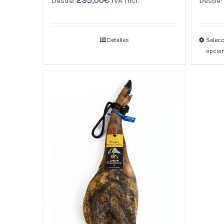
Desde:
IVA incl.
Desde
Detalles
Selecc
opcio