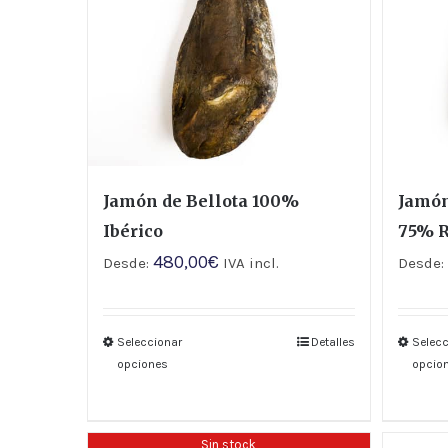
Jamón de Bellota 100%
Jamón
Ibérico
75% R
480,00
€
Desde:
IVA incl.
Desde
Seleccionar
Detalles
Selecc
opciones
opcio
Sin stock