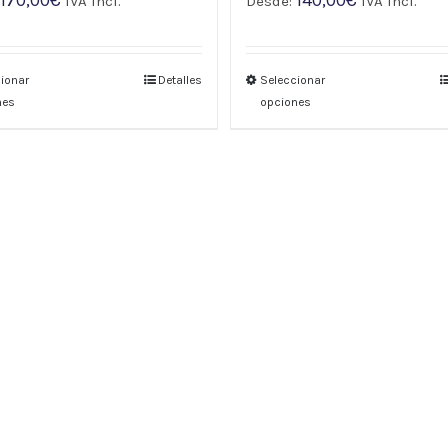
:
IVA incl.
Desde:
IVA incl.
ionar
Detalles
Seleccionar
nes
opciones