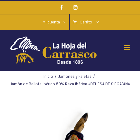
Saltar
Facebook
Instagram
al
contenido
Mi cuenta
Carrito
Inicio
/
Jamones y Paletas
/
Jamón de Bellota Ibérico 50% Raza Ibérica «DEHESA DE SIEGAPAN»