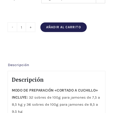
AÑADIR AL CARRITO
Jamón
de
Bellota
Ibérico
50%
Descripción
Raza
Ibérica
Descripción
"DEHESA
DE
MODO DE PREPARACIÓN «CORTADO A CUCHILLO»
SIEGAPAN"
INCLUYE:
32 sobres de 100g para jamones de 7,5 a
cantidad
8,5 kg y 36 sobres de 100g para jamones de 8,5 a
9,5 kg