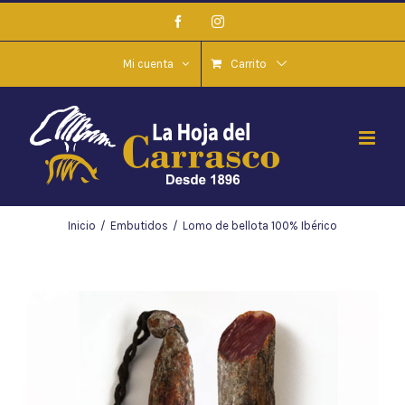
Saltar
Facebook
Instagram
al
contenido
Mi cuenta
Carrito
Inicio
/
Embutidos
/
Lomo de bellota 100% Ibérico