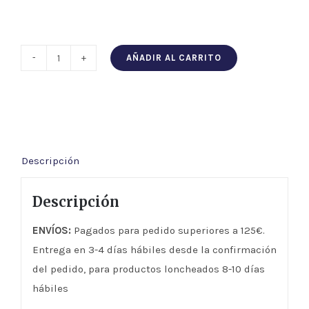
AÑADIR AL CARRITO
Lomo
de
bellota
100%
Ibérico
Descripción
cantidad
Descripción
ENVÍOS:
Pagados para pedido superiores a 125€.
Entrega en 3-4 días hábiles desde la confirmación
del pedido, para productos loncheados 8-10 días
hábiles