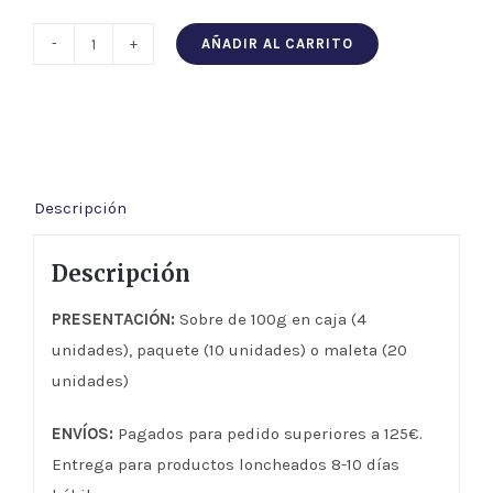
AÑADIR AL CARRITO
PACK
LONCHEADO
-
Paleta
de
Descripción
Bellota
Ibérica
Descripción
50%
Raza
PRESENTACIÓN:
Sobre de 100g en caja (4
Ibérica
unidades), paquete (10 unidades) o maleta (20
cantidad
unidades)
ENVÍOS:
Pagados para pedido superiores a 125€.
Entrega para productos loncheados 8-10 días