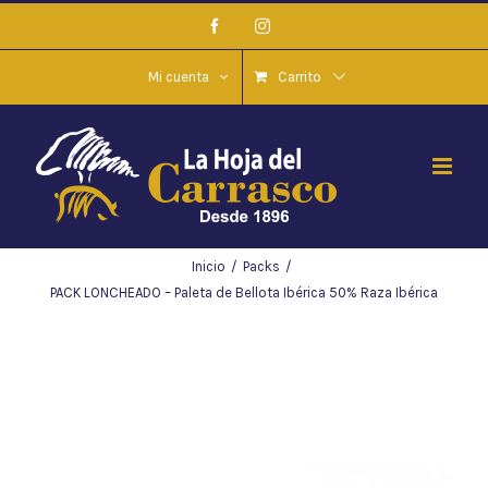
Saltar
Facebook
Instagram
al
contenido
Mi cuenta
Carrito
Inicio
/
Packs
/
PACK LONCHEADO – Paleta de Bellota Ibérica 50% Raza Ibérica