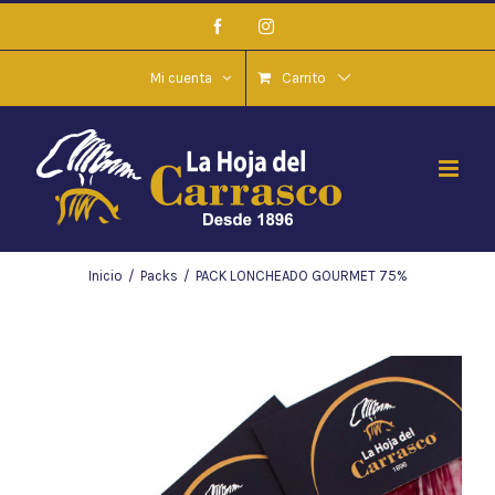
Saltar
Facebook
Instagram
al
contenido
Mi cuenta
Carrito
Inicio
/
Packs
/
PACK LONCHEADO GOURMET 75%