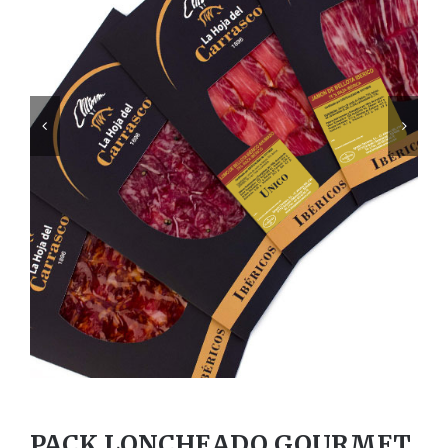


PACK LONCHEADO GOURMET