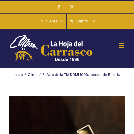
Saltar
Facebook
Instagram
al
contenido
Mi cuenta
Carrito
Inicio
/
Otros
/
El Paté de la TIA DOMI 100% Ibérico de Bellota