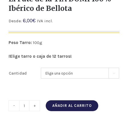
Ibérico de Bellota
6,00
€
Desde:
IVA incl.
Peso Tarro:
100g
¡Elige tarro o caja de 12 tarros!
Cantidad

AÑADIR AL CARRITO
El
Paté
de