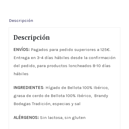
la
TIA
Descripción
DOMI
100%
Descripción
Ibérico
de
ENVÍOS:
Pagados para pedido superiores a 125€.
Bellota
Entrega en 3-4 días hábiles desde la confirmación
cantidad
del pedido, para productos loncheados 8-10 días
hábiles
INGREDIENTES
: Hígado de Bellota 100% Ibérico,
grasa de cerdo de Bellota 100% Ibérico, Brandy
Bodegas Tradición, especias y sal
ALÉRGENOS:
Sin lactosa, sin gluten