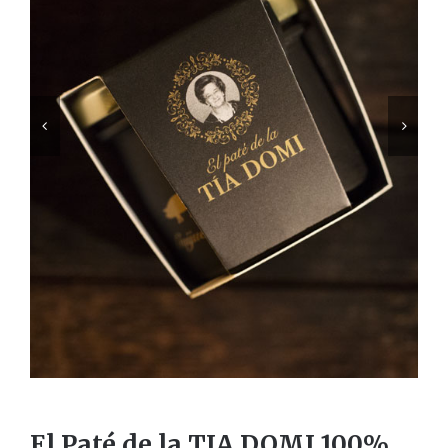


El Paté de la TIA DOMI 100%