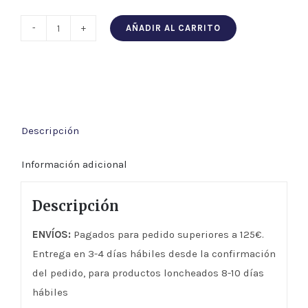
AÑADIR AL CARRITO
Sobrasada
Ibérica
de
Bellota
Campaña
Descripción
cantidad
Información adicional
Descripción
ENVÍOS:
Pagados para pedido superiores a 125€.
Entrega en 3-4 días hábiles desde la confirmación
del pedido, para productos loncheados 8-10 días
hábiles