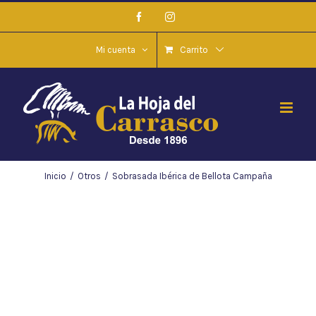
Saltar
Facebook
Instagram
al
contenido
Mi cuenta
Carrito
Inicio
/
Otros
/
Sobrasada Ibérica de Bellota Campaña