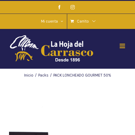
Saltar
Facebook
Instagram
al
contenido
Mi cuenta
Carrito
Inicio
/
Packs
/
PACK LONCHEADO GOURMET 50%